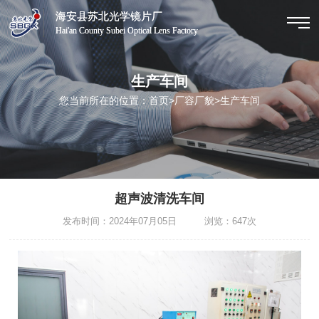
海安县苏北光学镜片厂
海安县苏北光学镜片厂
Hai'an County Subei Optical Lens Factory
Hai'an County Subei Optical Lens Factory
生产车间
您当前所在的位置：
首页
>
厂容厂貌
>
生产车间
超声波清洗车间
发布时间：2024年07月05日 浏览：647次