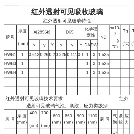
红外透射可见吸收玻璃
红外透射可见玻璃特性
α×10-
化学稳
厚度
Tg
A[2856k]
D65
7
定性
牌号
ND
(/
(mm)
(℃)
(
x
y
Y
x
y
Y
DA
DW
℃)
HWB1
1
0.612
0.26
0.2
0.325
0.111
0.1
1
3
1.525
HWB3
1
1
3
1.525
HWB4
1
1
3
1.525
红外透射可见玻璃技术要求 红外
透射可见玻璃气泡、条纹、应力类级别
400
700
厚 度
800
860
900
1100
气
条
应
牌 号
牌 号
(mm)
(nm)
(nm)
(nm)
(nm)
泡
纹
力
(nm)
(nm)
C-