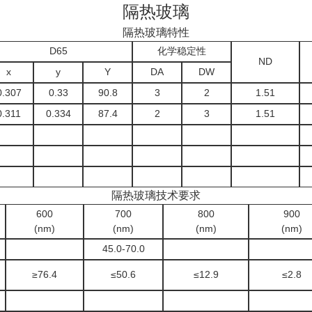
隔热玻璃
隔热玻璃特性
D65
化学稳定性
ND
x
y
Y
DA
DW
0.307
0.33
90.8
3
2
1.51
0.311
0.334
87.4
2
3
1.51
隔热玻璃技术要求
600
700
800
900
(nm)
(nm)
(nm)
(nm)
45.0-70.0
≥76.4
≤50.6
≤12.9
≤2.8