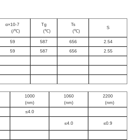
α×10-7
Tg
Ts
S
(/℃)
(℃)
(℃)
59
587
656
2.54
59
587
656
2.55
1000
1060
2200
(nm)
(nm)
(nm)
≤4.0
≤4.0
≤0.9