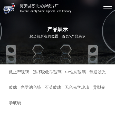
海安县苏北光学镜片厂
Hai'an County Subei Optical Lens Factory
产品展示
您当前所在的位置：
首页
>
产品展示
截止型玻璃
选择吸收型玻璃
中性灰玻璃
带通滤光
玻璃
光学滤色镜
石英玻璃
无色光学玻璃
异型光
学玻璃